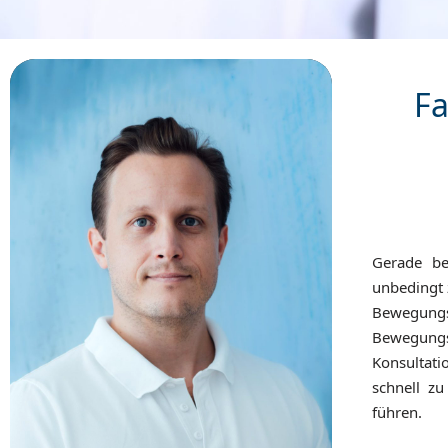
Fa
Gerade be
unbedingt 
Bewegun
Bewegungs
Konsultati
schnell z
führen.