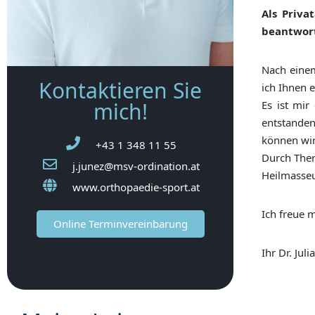
Als Priva
beantwor
Nach einem
Kontaktieren Sie
ich Ihnen 
mich!
Es ist mir
entstande
können wir
+43 1 348 11 55
Durch Ther
j.junez@msv-ordination.at
Heilmasseu
www.orthopaedie-sport.at
Ich freue 
Online Terminvereinbarung
Ihr Dr. Juli